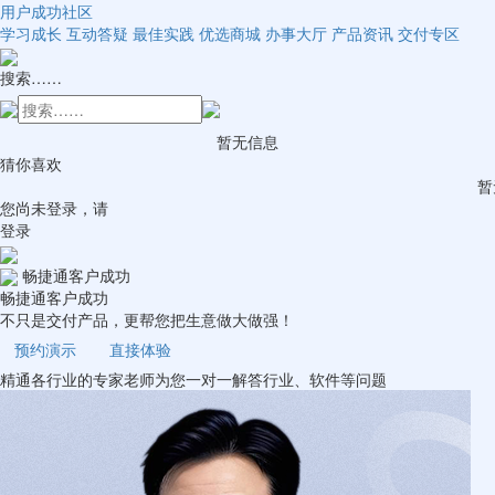
用户成功社区
学习成长
互动答疑
最佳实践
优选商城
办事大厅
产品资讯
交付专区
搜索……
暂无信息
猜你喜欢
暂
您尚未登录，请
登录
畅捷通
客户成功
畅捷通客户成功
不只是交付产品，更帮您把生意做大做强！
预约演示
直接体验
精通各行业的专家老师为您一对一解答行业、软件等问题