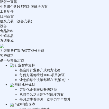
陪您一直赢
生意每个阶段都有对应解决方案
工具配件
日用百货
建筑安装（设备安装）
设备
食品饮料
生鲜冻品
系统集成
为您量身打造的精英成长社群
客户成功
是一场共赢之旅
行业智库支持
整合跨行业客户成功方法论
每份方案都经过100+项目验证
让您的每个决策都踩在"利润点"上
战略成长规划
定制化企业转型升级路径
从游击队到正规军的蜕变方案
每月进步看得见，竞争力年年攀升
高效响应保障
8:30-22:00实时在线