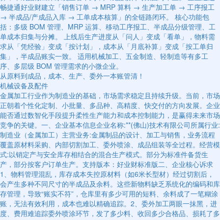
畅捷通好业财建立「销售订单 → MRP 算料 → 生产加工单 → 工序报工
→ 半成品/产成品入库 → 工单成本核算」的全链路闭环。 核心功能包
括：多级 BOM 管理、MRP 运算、移动工序报工、半成品分级管理、工
单成本归集与分摊。 上线后生产进度从「问人」变成「看单」，物料需
求从「凭经验」变成「按计划」，成本从「月底补算」变成「按工单归
集」，半成品账实一致。 适用机械加工、五金制造、轻制造等有多工
序、多层级 BOM 管理需求的小微企业。
从原料到成品，成本、生产、委外一本账管清！
机械设备及配件
金属加工行业作为制造业的基础，市场需求稳定且持续升级。当前，市场
正朝着个性化定制、小批量、多品种、高精度、快交付的方向发展。企业
能否通过数智化手段提升柔性生产能力和成本控制能力，是赢得未来市场
竞争的关键。一、企业基本信息企业名称:**(佛山)技术有限公司所属行业:
制造业（金属加工）主营业务:金属制品的设计、加工与销售，业务流程
覆盖原材料采购、内部切割加工、委外喷涂、成品组装等全过程。经营模
式:以销定产与安全库存相结合的混合生产模式。部分为标准件备货生
产，部分按客户订单生产。支持版本：好业财标准版二、企业核心诉求
1、物料管理混乱，库存成本失控原材料（如6米长型材）经过切割后，
会产生多种不同尺寸的半成品及余料。这些新物料缺乏系统化的编码和库
存管理，导致“账实不符”，仓库里有多少可用的短料、余料成了一笔糊涂
账，无法有效利用，成本也难以精确追踪。2、委外加工两眼一抹黑，进
度、费用难追踪委外喷涂环节，发了多少料、收回多少合格品、损耗了多