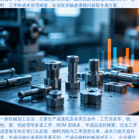
料、工序和成本管理难题，欢迎联系畅捷通顾问获取专属方案。。
一家机械加工企业，主要生产减速机及各类五金件，工艺涉及车、铣、
刨、磨、热处理等多道工序，BOM 层级多、半成品流转频繁。过去工序
进度靠车间主管口头反馈，物料消耗与工序进度分离，成本只能月底补
算；半成品做出来系统里看不到，产成品领料时账面对不上。 企业通过