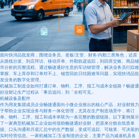
面向快消品批发商，围绕业务员、老板/主管、财务/内勤三类角色，还原
从路线分派、到店拜访、移动开单、外勤轨迹追踪，到回库交账、商品铺
市分析的完整流程。通过畅捷通好生意的车访销管理，解决业务员行踪难
掌握、车上库存和订单对不上、铺货回款日结困难等问题，实现快消品批
发业务的数字化管理。
机械加工制造业如何打通订单、物料、工序、报工与成本全链路？畅捷通
好业财让生产过程从「事后追问」到「全程可见」
机械设备及配件
作为用友集团成员企业畅捷通面向小微企业推出的核心产品，好业财致力
于帮助企业实现业务与财务一体化管理，尤其在生产制造场景中，将订
单、物料、工序、报工和成本串联为一条完整的数据链路。以下案例展示
了一家典型机械加工企业如何借助畅捷通好业财，把原来分散在纸质单
据、口头沟通和月底汇总中的生产数据，变成可追踪、可核算、可决策的
实时经营信息。一家机械加工/五金制造的企业，主要产品为减速机及各