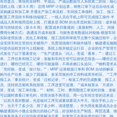
库存盘点，将现有原材料、半成品、产成品数据导入系统第二阶段：核心
流程上线（第 3-5 周）·启用 MRP 计划运算，销售订单下达后自动生成
采购建议和加工单·开通生产加工单流程，车间按工单领料、加工、报工·
配置工序流转卡和移动端报工，一线人员在手机上即可完成报工操作·半
成品入库和领用流程上线，打通多层 BOM 的仓库流转第三阶段：成本核
算与持续优化（第 6-8 周）·配置成本归集规则（直接材料、人工、间接
费用分摊方式）·跑通首月成本核算，与财务原有数据比对校验·根据车间
实际使用反馈，优化工单模板、报工流程和审批节点整个实施过程中，企
业安排车间主管担任关键用户，负责现场推行和操作辅导；畅捷通实施顾
问提供远程支持与上线验收。系统上线并稳定运行后，企业的生产管理方
式发生了以下显著变化：·**生产进度从「问人」变成「看单」**：通过工
单、工序任务和报工记录，老板和车间主管可以按状态筛选——哪些正在
进行、哪些已经完工、哪些可能逾期，不再依赖口头追问。·**物料需求从
「凭经验」变成「按计划」**：MRP 运算根据订单和 BOM 自动拆解采
购与生产任务，减少了因漏采、多采导致的停工待料或库存积压。·**工序
报工从「事后统计」变成「过程记录」**：每道工序的完成数量、报工人
员、流转状态都有系统留痕，工序进度可追溯。·**成本核算从「月底补
算」变成「按工单归集」**：材料、工时、费用围绕工单实时归集，老板
可以随时查看订单毛利，经营决策不再滞后。用一位车间主管的话来说：
「以前月底对数据，光是核对工序完成量就要花大半天。现在手机上点一
下，当天干了多少活、用了多少料，清清楚楚。」作为用友集团成员企业
畅捷通面向小微企业推出的核心产品，好业财在生产制造、商贸流通、项
目服务等多个行业均有成熟解决方案。如果您正在面临类似的订单、物