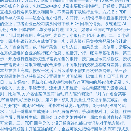
的原始材料：方式 A：网银查询版直连采集——适合在 15 家主流银行有
对公账户的企业，包括工农中建交以及主要股份制银行。开通后，系统可
直接从银行端抓取流水和回单，不需要再下载银行文件。方式 B：PDF
回单导入识别——适合在地方银行、农商行、村镇银行等非直连银行开户
的企业，或者企业已经习惯从网银下载 PDF 回单的情况。系统通过 AI
识别 PDF 回单内容，单次最多处理 150 页。如果企业同时在多家银行开
户，可以两种混用：主流银行走直连，小银行走 PDF 识别。二、直连采
集：四步把银行流水变成凭证第一步：进入银行采集模块登录好会计后，
进入「资金管理」或「银行采集」功能入口。如果是第一次使用，需要先
在系统里维护企业的银行账户信息，包括开户行、账号等基础资料。第二
步：开通银行直连授权选择需要采集的银行，按页面提示完成授权。授权
一般需要企业网银管理员配合操作，不同银行的授权流程略有差异，但基
本都在线上完成。授权一次后，后续采集不需要再次登录网银。第三步：
发起采集并自动获取流水设置采集的时间范围，比如上月 1 日至上月 31
日，点击"采集"。系统会自动从银行端拉取该区间内的所有流水记录，包
括收入、支出、手续费等。流水进入系统后，会自动匹配预先设定的规
则，比如"对方户名含某供应商"自动归入"应付账款"，"对方户名含某客
户"自动归入"应收账款"。第四步：核对并批量生成凭证采集完成后，会
计打开"待生成凭证"列表，逐条核对系统匹配结果。对于匹配准确的流
水，可以一键批量生成凭证；匹配有偏差的，手动调整科目、金额、往来
单位后，再单独生成。回单会自动作为附件关联，后续查账时直接点开即
可查看。三、PDF 回单导入：没开通直连也能自动识别对于地方银行、
村镇银行或暂未开通直连的账户，企业可以先把银行回单以 PDF 形式从