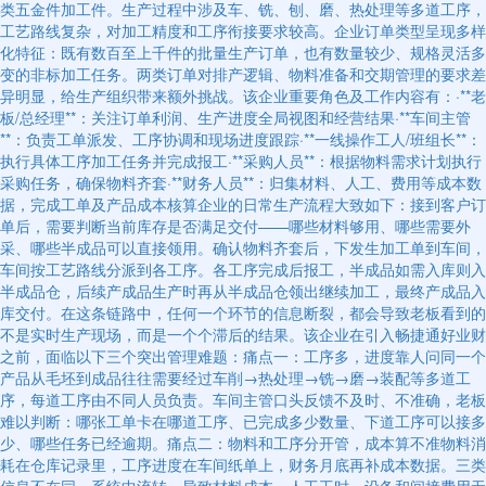
类五金件加工件。生产过程中涉及车、铣、刨、磨、热处理等多道工序，
工艺路线复杂，对加工精度和工序衔接要求较高。企业订单类型呈现多样
化特征：既有数百至上千件的批量生产订单，也有数量较少、规格灵活多
变的非标加工任务。两类订单对排产逻辑、物料准备和交期管理的要求差
异明显，给生产组织带来额外挑战。该企业重要角色及工作内容有：·**老
板/总经理**：关注订单利润、生产进度全局视图和经营结果·**车间主管
**：负责工单派发、工序协调和现场进度跟踪·**一线操作工人/班组长**：
执行具体工序加工任务并完成报工·**采购人员**：根据物料需求计划执行
采购任务，确保物料齐套·**财务人员**：归集材料、人工、费用等成本数
据，完成工单及产品成本核算企业的日常生产流程大致如下：接到客户订
单后，需要判断当前库存是否满足交付——哪些材料够用、哪些需要外
采、哪些半成品可以直接领用。确认物料齐套后，下发生加工单到车间，
车间按工艺路线分派到各工序。各工序完成后报工，半成品如需入库则入
半成品仓，后续产成品生产时再从半成品仓领出继续加工，最终产成品入
库交付。在这条链路中，任何一个环节的信息断裂，都会导致老板看到的
不是实时生产现场，而是一个个滞后的结果。该企业在引入畅捷通好业财
之前，面临以下三个突出管理难题：痛点一：工序多，进度靠人问同一个
产品从毛坯到成品往往需要经过车削→热处理→铣→磨→装配等多道工
序，每道工序由不同人员负责。车间主管口头反馈不及时、不准确，老板
难以判断：哪张工单卡在哪道工序、已完成多少数量、下道工序可以接多
少、哪些任务已经逾期。痛点二：物料和工序分开管，成本算不准物料消
耗在仓库记录里，工序进度在车间纸单上，财务月底再补成本数据。三类