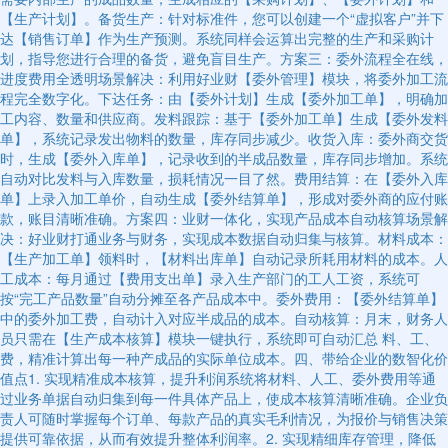
【生产计划】。备货生产：针对标准件，您可以创建一个“虚拟客户”并下
达【销售订单】作为生产预测。系统同样会运算出完整的生产和采购计
划，指导您进行合理的备货，避免盲目生产。方案三：委外流程全在线，
进度费用全透明场景解决：利用好业财【委外管理】模块，将委外加工流
程完全数字化。下达任务：由【委外计划】生成【委外加工单】，明确加
工内容、数量和供应商。发料跟踪：基于【委外加工单】生成【委外发料
单】，系统记录发出物料的数量，库存同步减少。收货入库：委外商交货
时，生成【委外入库单】，记录收到的半成品数量，库存同步增加。系统
自动对比发料与入库数量，损耗情况一目了然。费用结算：在【委外入库
单】上录入加工单价，自动生成【委外结算单】，形成对委外商的应付账
款，账目清晰准确。方案四：业财一体化，实现产品成本自动核算场景解
决：好业财打通业务与财务，实现成本数据自动归集与核算。材料成本：
【生产加工单】领料时，【材料出库单】自动记录所耗用材料的成本。人
工成本：每月通过【费用支出单】录入生产部门的工人工资，系统可
按“完工产品数量”自动分摊至各产品成本中。委外费用：【委外结算单】
中的委外加工费，自动计入对应半成品的成本。自动核算：月末，财务人
员只需在【生产成本核算】模块一键执行，系统即可自动汇总 料、工、
费，精准计算出每一种产成品的实际单位成本。四、带给企业的数智化价
值点1. 实现精准成本核算，提升利润系统将材料、人工、委外费用等通
过业务单据自动归集到每一件具体产品上，使成本核算清晰准确。企业负
责人可随时掌握每个订单、每款产品的真实毛利情况，为报价与销售决策
提供可靠依据，从而有效提升整体利润率。2. 实现精细库存管理，降低