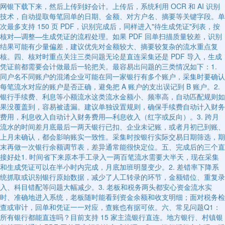
网银下载下来，然后上传到好会计。上传后，系统利用 OCR 和 AI 识别
技术，自动提取每笔回单的日期、金额、对方户名、摘要等关键字段。单
次最多支持 150 页 PDF，识别完成后，同样进入"待生成凭证"列表，按
核对—调整—生成凭证的流程处理。如果 PDF 回单扫描质量较差，识别
结果可能有少量偏差，建议优先对金额较大、摘要较复杂的流水重点复
核。四、核对时重点关注三类问题无论是直连采集还是 PDF 导入，生成
凭证前都需要会计做最后一轮把关。最容易出问题的三类情况如下：1.
同户名不同账户的混淆企业可能在同一家银行有多个账户，采集时要确认
每笔流水对应的账户是否正确，避免把 A 账户的支出误记到 B 账户。2.
银行手续费、利息等小额流水这类流水金额小、频率高，自动匹配规则如
果没覆盖到，容易被遗漏。建议单独设置规则，确保手续费自动计入财务
费用，利息收入自动计入财务费用—利息收入（红字或反向）。3. 跨月
流水的时间差月底最后一两天银行已扣、企业未记账，或者月初已到账、
上月未确认，都会影响账实一致性。采集时按银行实际交易日期筛选，期
末再做一次银行余额调节表，差异通常能很快定位。五、完成后的三个直
接好处1. 时间省下来原本手工录入一两百笔流水需要大半天，现在采集
和生成凭证可以在半小时内完成，月底加班明显变少。2. 差错率下降系
统抓取或识别银行原始数据，减少了人工转录的环节，金额错位、重复录
入、科目错配等问题大幅减少。3. 老板和税务两头都安心资金流水实
时、准确地进入系统，老板随时能看到资金余额和收支明细；面对税务检
查或审计，回单和凭证一一对应，查账也有据可依。六、常见问题Q1：
所有银行都能直连吗？目前支持 15 家主流银行直连。地方银行、村镇银