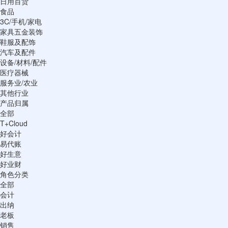
日用百货
食品
3C/手机/家电
家具五金装饰
鞋服及配饰
汽车及配件
设备/材料/配件
医疗器械
服务业/农业
其他行业
产品归属
全部
T+Cloud
好会计
易代账
好生意
好业财
角色分类
全部
会计
出纳
老板
销售