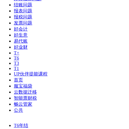
结账问题
报表问题
报税问题
发票问题
好会计
好生意
易代账
好业财
T+
T6
T3
T1
UP伙伴提能课程
首页
服宝福袋
云数据迁移
智能票财税
畅云管家
公共
T6年结