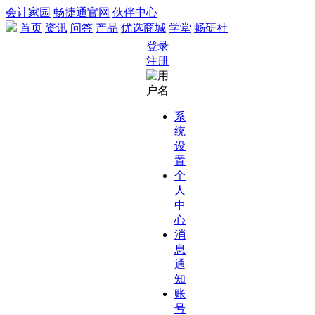
会计家园
畅捷通官网
伙伴中心
首页
资讯
问答
产品
优选商城
学堂
畅研社
登录
注册
系
统
设
置
个
人
中
心
消
息
通
知
账
号