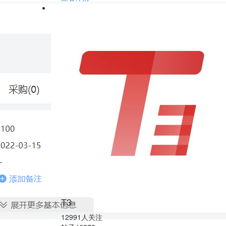
T3
12991人关注