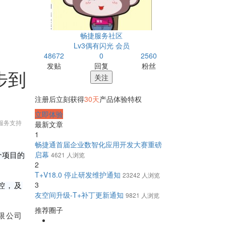
畅捷服务社区
Lv3偶有闪光 会员
48672
0
2560
发贴
回复
粉丝
步到
关注
注册后立刻获得
30天
产品体验特权
立即体验
服务支持
最新文章
1
畅捷通首届企业数智化应用开发大赛重磅
启幕
4621 人浏览
个项目的
2
T+V18.0 停止研发维护通知
23242 人浏览
3
控，及
友空间升级-T+补丁更新通知
9821 人浏览
推荐圈子
限公司