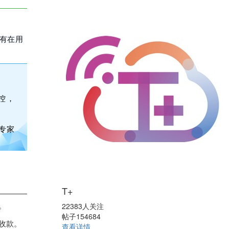
有在用
控，
专家
T+
22383人关注
。
帖子154684
收款。
查看详情