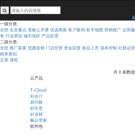
搜索关键词不能为空
一级分类:
全部
生意看点
老板公开课
优选商家
客户案例
新手地图
营销推广
运营服
务
行业类目
城市地区
产品应用
二级分类:
全部
推广获客
优惠促销
门店经营
资金回笼
新品上市
成本控制
社群运营
税务筹划
文章
课程
共 0 条数据
云产品
T+Cloud
好会计
易代账
好生意
好业财
畅云管家
软件包