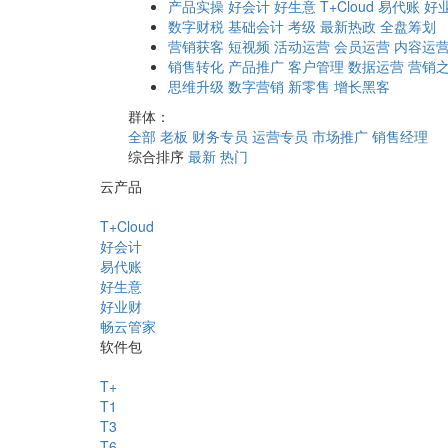
产品实操
好会计
好生意
T+Cloud
易代账
好
数字财税
基础会计
考级
最新热政
全盘筹划
营销获客
短视频
活动运营
会员运营
内容运
销售转化
产品推广
客户管理
数据运营
营销
思维升级
数字营销
新零售
增长黑客
群体：
全部
老板
财务专员
运营专员
市场推广
销售经理
综合排序
最新
热门
云产品
T+Cloud
好会计
易代账
好生意
好业财
畅云管家
软件包
T+
T1
T3
T6