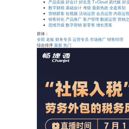
产品实操
好会计
好生意
T+Cloud
易代账
好
数字财税
基础会计
考级
最新热政
全盘筹划
营销获客
短视频
活动运营
会员运营
内容运
销售转化
产品推广
客户管理
数据运营
营销
思维升级
数字营销
新零售
增长黑客
群体：
全部
老板
财务专员
运营专员
市场推广
销售经理
综合排序
最新
热门