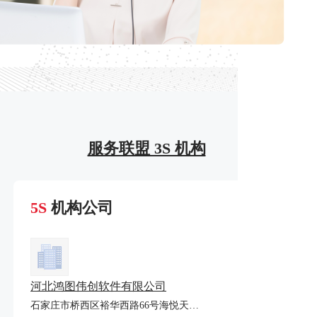
服务联盟 3S 机构
5S
机构公司
河北鸿图伟创软件有限公司
石家庄市桥西区裕华西路66号海悦天地购物广场A座2301