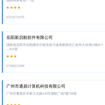
国际商务会馆）7层
03518711070
岳阳新启航软件有限公司
湖南省岳阳市岳阳楼区巴陵东路与金凤桥路交汇处恒大绿洲24栋813
—816室
07308331998
广州市通鼎计算机科技有限公司
广州市番禺区市桥大北路438号潮联广场7楼708室