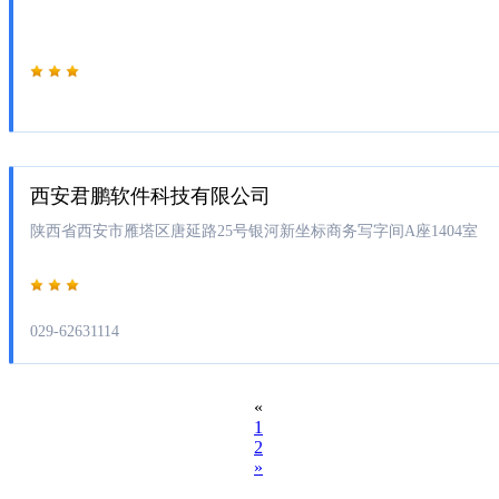
西安君鹏软件科技有限公司
陕西省西安市雁塔区唐延路25号银河新坐标商务写字间A座1404室
029-62631114
«
1
2
»