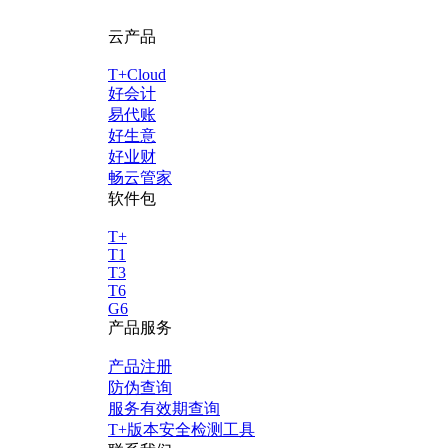
云产品
T+Cloud
好会计
易代账
好生意
好业财
畅云管家
软件包
T+
T1
T3
T6
G6
产品服务
产品注册
防伪查询
服务有效期查询
T+版本安全检测工具