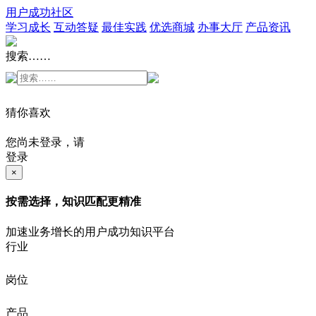
用户成功社区
学习成长
互动答疑
最佳实践
优选商城
办事大厅
产品资讯
搜索……
猜你喜欢
您尚未登录，请
登录
×
按需选择，知识匹配更精准
加速业务增长的用户成功知识平台
行业
岗位
产品