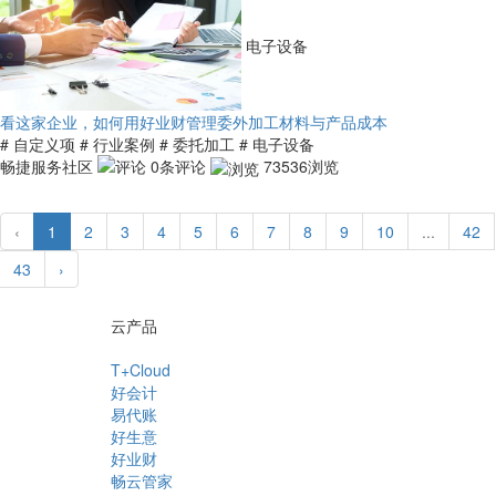
电子设备
看这家企业，如何用好业财管理委外加工材料与产品成本
# 自定义项
# 行业案例
# 委托加工
# 电子设备
畅捷服务社区
0条评论
73536浏览
‹
1
2
3
4
5
6
7
8
9
10
...
42
43
›
云产品
T+Cloud
好会计
易代账
好生意
好业财
畅云管家