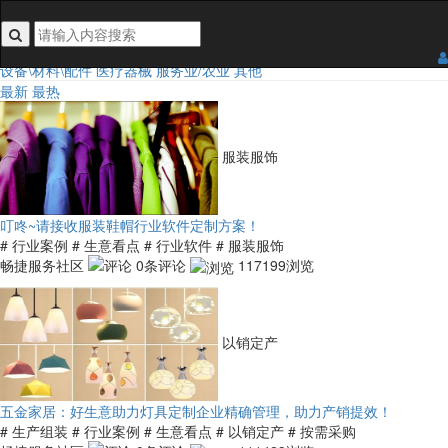
搜索关键词不能为空
行业类目：
全部
食品
日用百货
3C/手机/家电
家居五金装饰
鞋服及配饰
汽车及配件
设备\材料\配件
医疗器械
服务业/农业
其他
最新
最热
服装服饰
叮咚~请接收服装鞋帽行业软件定制方案！
# 行业案例
# 生意看点
# 行业软件
# 服装服饰
畅捷服务社区
0条评论
117199浏览
以销定产
五金家居：好生意助力灯具定制企业精确管理，助力产销提效！
# 生产组装
# 行业案例
# 生意看点
# 以销定产
# 按需采购