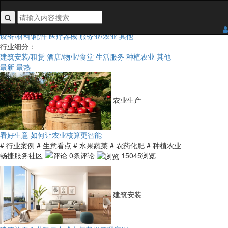
搜索关键词不能为空
行业类目：
全部
食品
日用百货
3C/手机/家电
家居五金装饰
鞋服及配饰
汽车及配件
设备\材料\配件
医疗器械
服务业/农业
其他
行业细分：
建筑安装/租赁
酒店/物业/食堂
生活服务
种植农业
其他
最新
最热
农业生产
看好生意 如何让农业核算更智能
# 行业案例
# 生意看点
# 水果蔬菜
# 农药化肥
# 种植农业
畅捷服务社区
0条评论
15045浏览
建筑安装