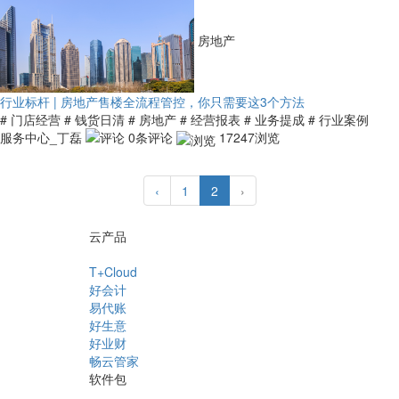
房地产
行业标杆 | 房地产售楼全流程管控，你只需要这3个方法
# 门店经营
# 钱货日清
# 房地产
# 经营报表
# 业务提成
# 行业案例
服务中心_丁磊
0条评论
17247浏览
‹
1
2
›
云产品
T+Cloud
好会计
易代账
好生意
好业财
畅云管家
软件包