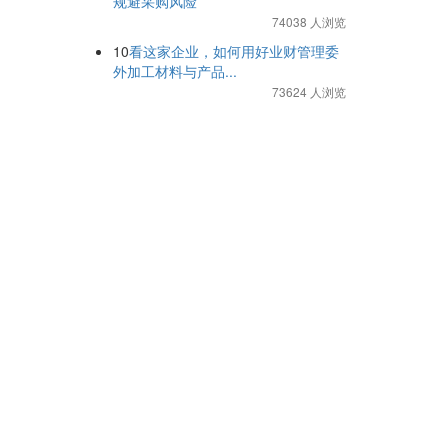
规避采购风险
74038 人浏览
10
看这家企业，如何用好业财管理委
外加工材料与产品...
73624 人浏览