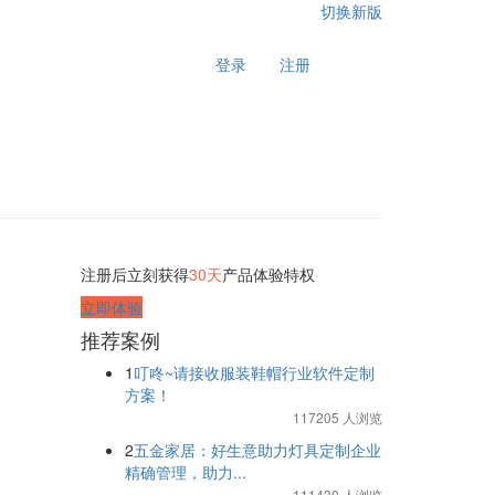
切换新版
登录
注册
注册后立刻获得
30天
产品体验特权
立即体验
推荐案例
1
叮咚~请接收服装鞋帽行业软件定制
方案！
117205 人浏览
2
五金家居：好生意助力灯具定制企业
精确管理，助力...
111430 人浏览