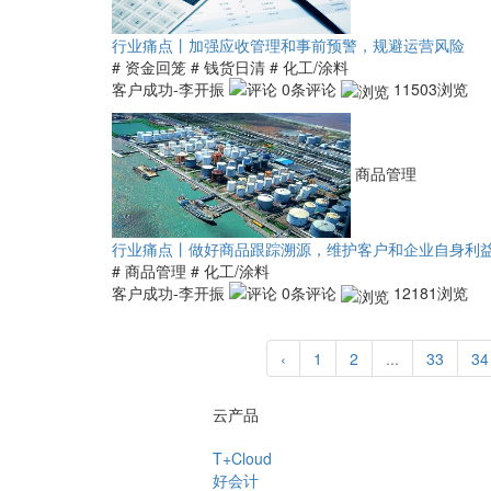
行业痛点丨加强应收管理和事前预警，规避运营风险
# 资金回笼
# 钱货日清
# 化工/涂料
客户成功-李开振
0条评论
11503浏览
商品管理
行业痛点丨做好商品跟踪溯源，维护客户和企业自身利
# 商品管理
# 化工/涂料
客户成功-李开振
0条评论
12181浏览
‹
1
2
...
33
34
云产品
T+Cloud
好会计