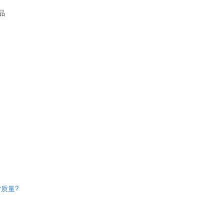
口
品
质量?