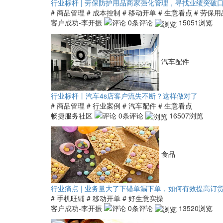
行业标杆 | 劳保防护用品商家强化管理，寻找业绩突破
# 商品管理
# 成本控制
# 移动开单
# 生意看点
# 劳保用
客户成功-李开振
0条评论
15051浏览
汽车配件
行业标杆丨汽车4s店客户流失不断？这样做对了
# 商品管理
# 行业案例
# 汽车配件
# 生意看点
畅捷服务社区
0条评论
16507浏览
食品
行业痛点 | 业务量大了下错单漏下单，如何有效提高订货
# 手机旺铺
# 移动开单
# 好生意实操
客户成功-李开振
0条评论
13520浏览