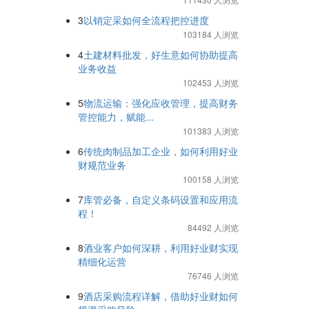
3
以销定采如何全流程把控进度
103184 人浏览
4
土建材料批发，好生意如何协助提高
业务收益
102453 人浏览
5
物流运输：强化应收管理，提高财务
管控能力，赋能...
101383 人浏览
6
传统肉制品加工企业，如何利用好业
财规范业务
100158 人浏览
7
库管必备，自定义条码设置和应用流
程！
84492 人浏览
8
酒业客户如何深耕，利用好业财实现
精细化运营
76746 人浏览
9
酒店采购流程详解，借助好业财如何