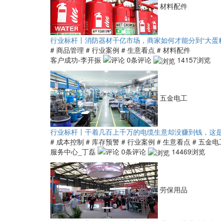
材料配件
行业标杆丨消防器材千亿市场，商家如何才能分到“大蛋
# 商品管理
# 行业案例
# 生意看点
# 材料配件
客户成功-李开振
0条评论
14157浏览
五金电工
行业标杆丨干着几百上千万的电缆生意却没赚到钱，这
# 成本控制
# 库存预警
# 行业案例
# 生意看点
# 五金电
服务中心_丁磊
0条评论
14469浏览
劳保用品