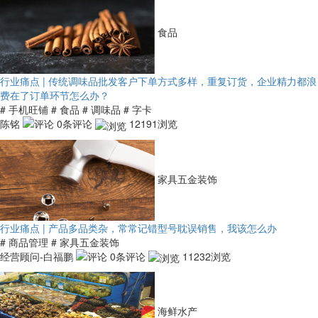
食品
行业痛点 | 传统调味品批发客户下单方式多样，重复订货，企业精力都浪
费在了订单环节怎么办？
# 手机旺铺
# 食品
# 调味品
# 字卡
陈铭
0条评论
12191浏览
家具五金装饰
行业痛点 | 产品多品类杂，常常记错型号耽误销售，我该怎么办
# 商品管理
# 家具五金装饰
经营顾问-白福鹏
0条评论
11232浏览
海鲜水产