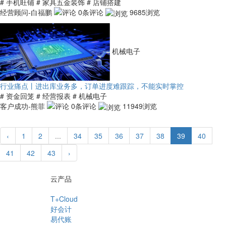
# 手机旺铺
# 家具五金装饰
# 店铺搭建
经营顾问-白福鹏
0条评论
9685浏览
机械电子
行业痛点丨进出库业务多，订单进度难跟踪，不能实时掌控
# 资金回笼
# 经营报表
# 机械电子
客户成功-熊菲
0条评论
11949浏览
‹
1
2
...
34
35
36
37
38
39
40
41
42
43
›
云产品
T+Cloud
好会计
易代账