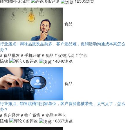
经营顾问-宋晓雅
0条评论
12505浏览
食品
行业痛点 | 调味品批发品类多、客户选品难，促销活动沟通成本高怎么
办？
# 食品批发
# 手机旺铺
# 食品
# 促销活动
# 字卡
陈铭
0条评论
14040浏览
食品
行业痛点 | 销售跳槽到别家单位，客户资源也被带走，太气人了，怎么
办？
# 客户经营
# 推广货客
# 食品
# 字卡
陈铭
0条评论
10867浏览