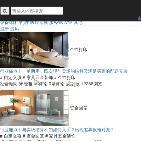
搜索关键词不能为空
行业类目：
全部
食品
日用百货
3C/手机/家电
家居五金装饰
鞋服及配饰
汽车及配件
设备\材料\配件
医疗器械
服务业/农业
其他
最新
最热
个性打印
行业痛点丨一单两用，既实现与卖场的结算又满足买家的配送安装
# 自定义项
# 家具五金装饰
# 个性打印
经营顾问-宋晓雅
0条评论
12238浏览
资金回笼
行业痛点丨与卖场结算不知如何入手？出现差异很难对账？
# 自定义项
# 资金回笼
# 家具五金装饰