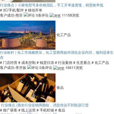
行业痛点丨小家电型号多价格混乱，手工开单速度慢，销货效率低
# 3C/手机/配件
# 移动开单
客户成功-熊菲
0条评论
11158浏览
化工产品
行业标杆 | 化工市场被挤压，化工贸易商如何强化企业内功，做到适者生
存
# 门店经营
# 成本控制
# 钱货日清
# 行业案例
# 生意看点
# 化工产品
客户成功-李开振
0条评论
16611浏览
食品
行业痛点 |酒水行业促销周期短，消息传达不到耽误订货
# 推广获客
# 线上运营
# 手机旺铺
# 食品