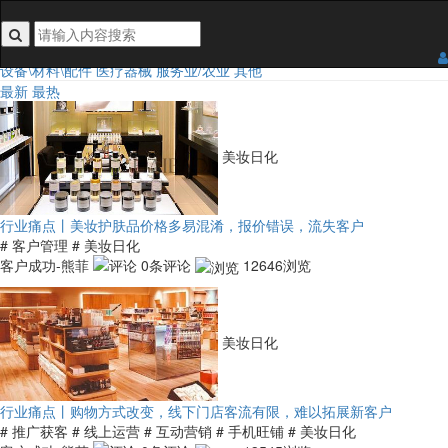
搜索关键词不能为空
行业类目：
全部
食品
日用百货
3C/手机/家电
家居五金装饰
鞋服及配饰
汽车及配件
设备\材料\配件
医疗器械
服务业/农业
其他
最新
最热
美妆日化
行业痛点丨美妆护肤品价格多易混淆，报价错误，流失客户
# 客户管理
# 美妆日化
客户成功-熊菲
0条评论
12646浏览
美妆日化
行业痛点丨购物方式改变，线下门店客流有限，难以拓展新客户
# 推广获客
# 线上运营
# 互动营销
# 手机旺铺
# 美妆日化