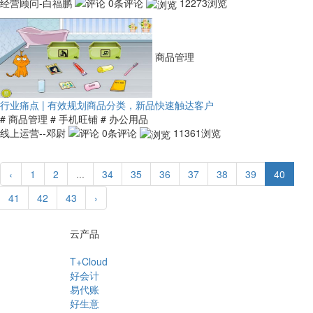
经营顾问-白福鹏
0条评论
12273浏览
商品管理
行业痛点 | 有效规划商品分类，新品快速触达客户
# 商品管理
# 手机旺铺
# 办公用品
线上运营--邓尉
0条评论
11361浏览
‹
1
2
...
34
35
36
37
38
39
40
41
42
43
›
云产品
T+Cloud
好会计
易代账
好生意