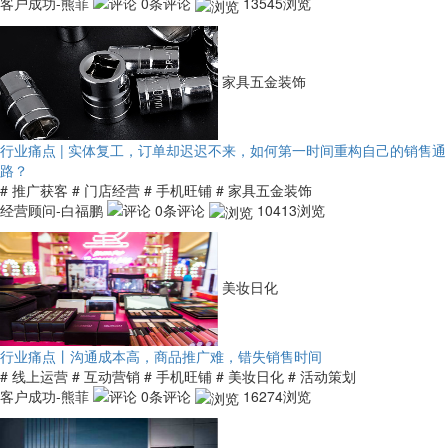
客户成功-熊菲
0条评论
13545浏览
家具五金装饰
行业痛点 | 实体复工，订单却迟迟不来，如何第一时间重构自己的销售通
路？
# 推广获客
# 门店经营
# 手机旺铺
# 家具五金装饰
经营顾问-白福鹏
0条评论
10413浏览
美妆日化
行业痛点丨沟通成本高，商品推广难，错失销售时间
# 线上运营
# 互动营销
# 手机旺铺
# 美妆日化
# 活动策划
客户成功-熊菲
0条评论
16274浏览