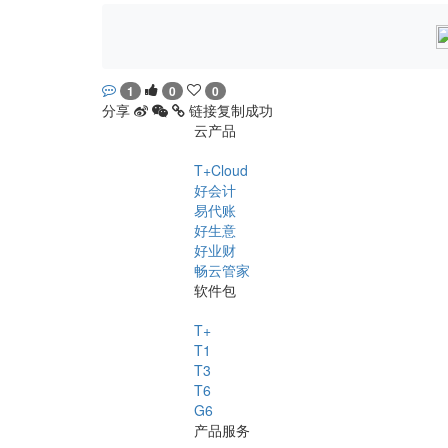
1
0
0
分享
链接复制成功
云产品
T+Cloud
好会计
易代账
好生意
好业财
畅云管家
软件包
T+
T1
T3
T6
G6
产品服务