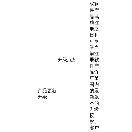
买软
件产
品成
功注
册之
日起
可享
受当
前注
升级服务
册软
件产
品许
可范
围内
产品更新
的最
升级
新版
本的
升级
授
权。
客户