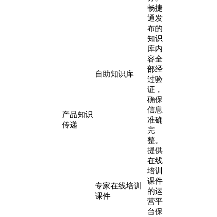
畅捷
通发
布的
知识
库内
容全
部经
自助知识库
过验
证，
确保
信息
产品知识
准确
传递
完
整。
提供
在线
培训
课件
专家在线培训
的运
课件
营平
台保