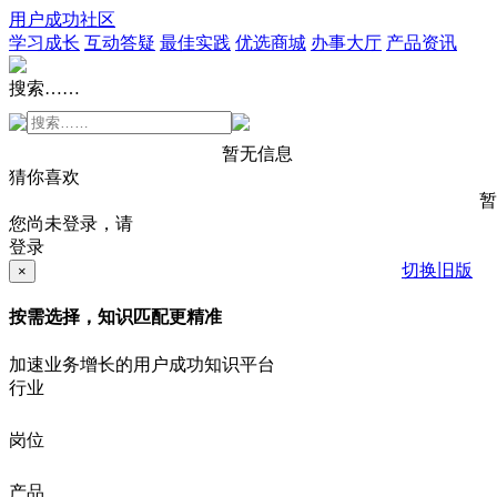
用户成功社区
学习成长
互动答疑
最佳实践
优选商城
办事大厅
产品资讯
搜索……
暂无信息
猜你喜欢
暂
您尚未登录，请
登录
切换旧版
×
按需选择，知识匹配更精准
加速业务增长的用户成功知识平台
行业
岗位
产品