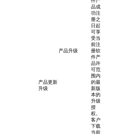
件产
品成
功注
册之
日起
可享
受当
前注
产品升级
册软
件产
品许
可范
围内
产品更新
的最
升级
新版
本的
升级
授
权。
客户
下载
当前