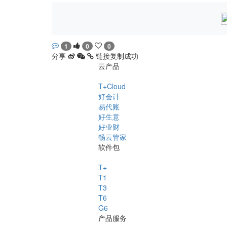
1
0
0
分享
链接复制成功
云产品
T+Cloud
好会计
易代账
好生意
好业财
畅云管家
软件包
T+
T1
T3
T6
G6
产品服务