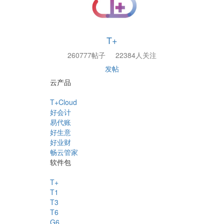
T+
260777帖子
22384人关注
发帖
云产品
T+Cloud
好会计
易代账
好生意
好业财
畅云管家
软件包
T+
T1
T3
T6
G6