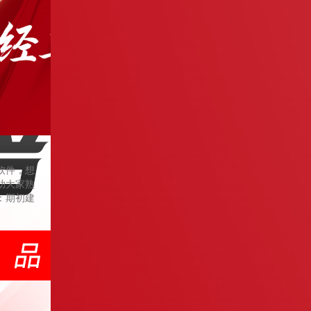
软件，想
助大家熟
：期初建