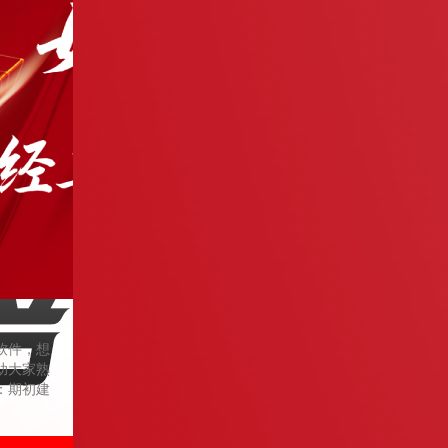
软件，想
助大家熟
：期初建