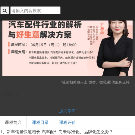
搜索关键词不能为空
*视频相关由火山(微赞、微吼)提供服务支持
课程目录
加入学习
课程简介
课程目录
课程评价
1
,
、新车销量快速增长
汽车配件尚未标准化、品牌化怎么办？