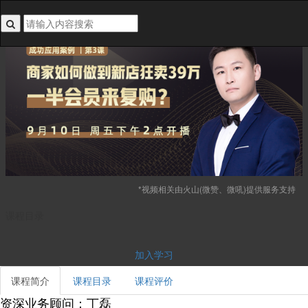
搜索关键词不能为空
*视频相关由火山(微赞、微吼)提供服务支持
课程目录
加入学习
课程简介
课程目录
课程评价
资深业务顾问：丁磊