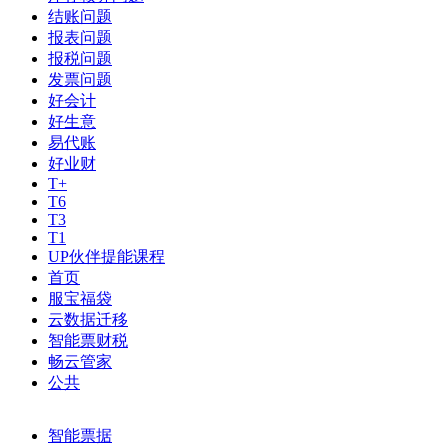
结账问题
报表问题
报税问题
发票问题
好会计
好生意
易代账
好业财
T+
T6
T3
T1
UP伙伴提能课程
首页
服宝福袋
云数据迁移
智能票财税
畅云管家
公共
智能票据