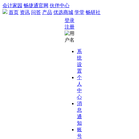
会计家园
畅捷通官网
伙伴中心
首页
资讯
问答
产品
优选商城
学堂
畅研社
登录
注册
系
统
设
置
个
人
中
心
消
息
通
知
账
号