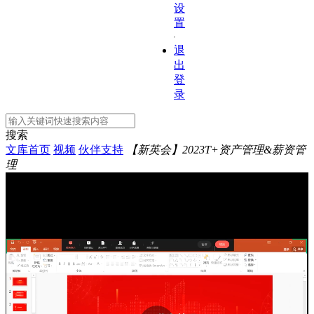
设
置
退
出
登
录
搜索
文库首页
视频
伙伴支持
【新英会】2023T+资产管理&薪资管
理