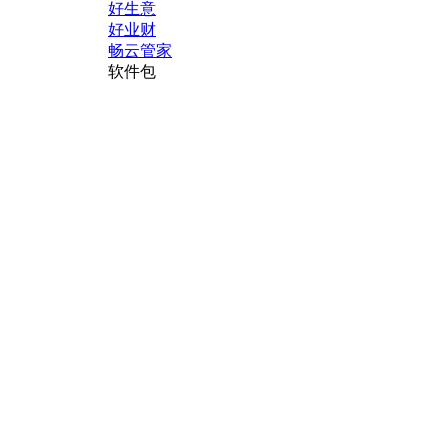
好生意
好业财
畅云管家
软件包
T+
T1
T3
T6
G6
产品服务
产品注册
正版验证
服务有效期查询
T+版本安全检测工具
联系我们
4006-600-566
fubao@chanjet.com
北京市海淀区北清路68号用友产
业园东区19C