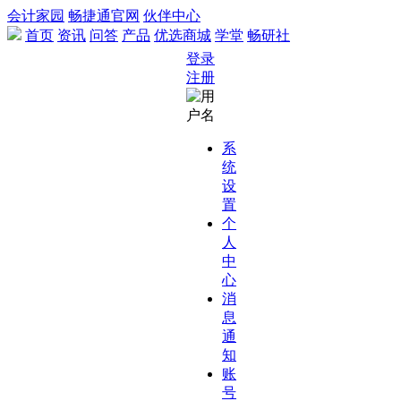
会计家园
畅捷通官网
伙伴中心
首页
资讯
问答
产品
优选商城
学堂
畅研社
登录
注册
系
统
设
置
个
人
中
心
消
息
通
知
账
号