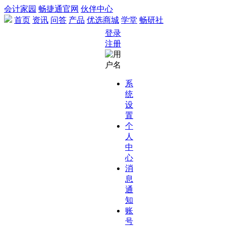
会计家园
畅捷通官网
伙伴中心
首页
资讯
问答
产品
优选商城
学堂
畅研社
登录
注册
系
统
设
置
个
人
中
心
消
息
通
知
账
号