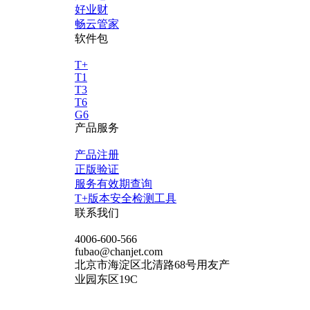
好业财
畅云管家
软件包
T+
T1
T3
T6
G6
产品服务
产品注册
正版验证
服务有效期查询
T+版本安全检测工具
联系我们
4006-600-566
fubao@chanjet.com
北京市海淀区北清路68号用友产
业园东区19C