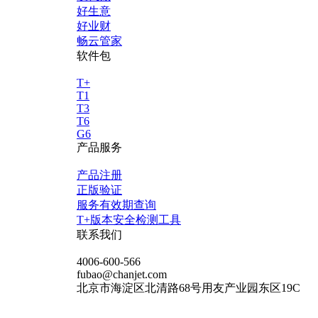
好生意
好业财
畅云管家
软件包
T+
T1
T3
T6
G6
产品服务
产品注册
正版验证
服务有效期查询
T+版本安全检测工具
联系我们
4006-600-566
fubao@chanjet.com
北京市海淀区北清路68号用友产业园东区19C