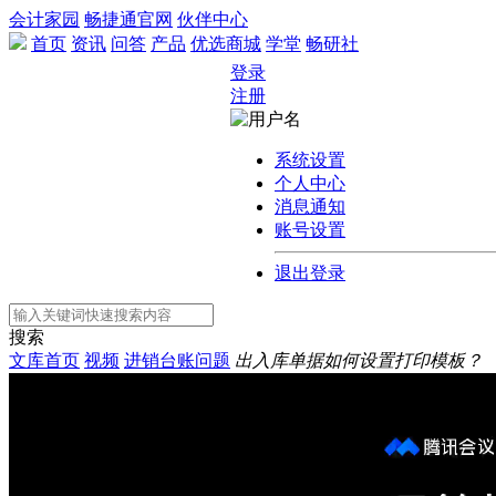
会计家园
畅捷通官网
伙伴中心
首页
资讯
问答
产品
优选商城
学堂
畅研社
登录
注册
系统设置
个人中心
消息通知
账号设置
退出登录
搜索
文库首页
视频
进销台账问题
出入库单据如何设置打印模板？