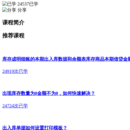
24537已学
分享
课程简介
推荐课程
库存成明细账的本期出入库数据和余额表库存商品本期借贷金
24919次已学
出现库存数量为0金额不为0，如何快速解决？
24724次已学
出入库单据如何设置打印模板？