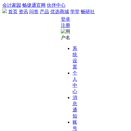
会计家园
畅捷通官网
伙伴中心
首页
资讯
问答
产品
优选商城
学堂
畅研社
登录
注册
系
统
设
置
个
人
中
心
消
息
通
知
账
号