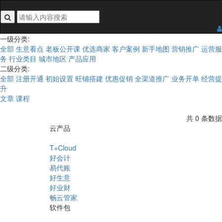
搜索关键词不能为空
一级分类:
全部
生意看点
老板公开课
优选商家
客户案例
新手地图
营销推广
运营服
务
行业类目
城市地区
产品应用
二级分类:
全部
注册开通
初始设置
旺铺搭建
优惠促销
全渠道推广
业务开单
经营提
升
文章
课程
共 0 条数据
云产品
T+Cloud
好会计
易代账
好生意
好业财
畅云管家
软件包