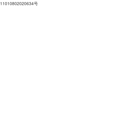
11010802020634号
京ICP备10212974号-28