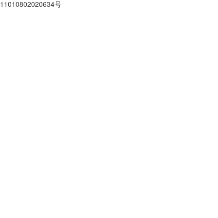
11010802020634号
京ICP备10212974号-28