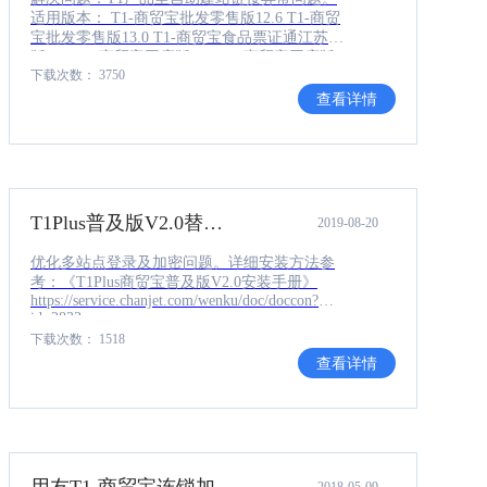
适用版本： T1-商贸宝批发零售版12.6 T1-商贸
宝批发零售版13.0 T1-商贸宝食品票证通江苏专
版11.2 T1-商贸宝网店版11.5 T1-商贸宝网店版
下载次数： 3750
12.0 畅捷通T1-商贸宝批发零售版12.1
查看详情
T1Plus普及版V2.0替换文件
2019-08-20
优化多站点登录及加密问题。详细安装方法参
考：《T1Plus商贸宝普及版V2.0安装手册》
https://service.chanjet.com/wenku/doc/doccon?
id=2833
下载次数： 1518
查看详情
用友T1-商贸宝连锁加盟版补丁包
2018-05-09