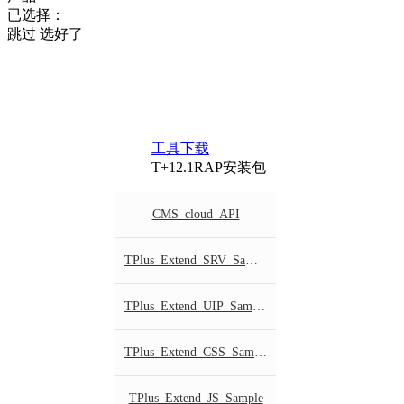
已选择：
跳过
选好了
工具下载
T+12.1RAP安装包
CMS_cloud_API
TPlus_Extend_SRV_Sample
TPlus_Extend_UIP_Sample
TPlus_Extend_CSS_Sample
TPlus_Extend_JS_Sample