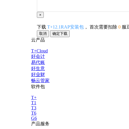
×
下载
T+12.1RAP安装包
， 首次需要扣除
0
服
取消
确定下载
云产品
T+Cloud
好会计
易代账
好生意
好业财
畅云管家
软件包
T+
T1
T3
T6
G6
产品服务