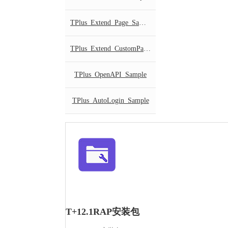
TPlus_Extend_Page_Sample
TPlus_Extend_CustomPage_Sample
TPlus_OpenAPI_Sample
TPlus_AutoLogin_Sample
T+12.1RAP安装包