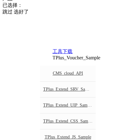
已选择：
跳过
选好了
工具下载
TPlus_Voucher_Sample
CMS_cloud_API
TPlus_Extend_SRV_Sample
TPlus_Extend_UIP_Sample
TPlus_Extend_CSS_Sample
TPlus_Extend_JS_Sample