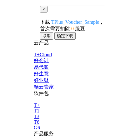
×
下载
TPlus_Voucher_Sample
，
首次需要扣除
0
服豆
取消
确定下载
云产品
T+Cloud
好会计
易代账
好生意
好业财
畅云管家
软件包
T+
T1
T3
T6
G6
产品服务