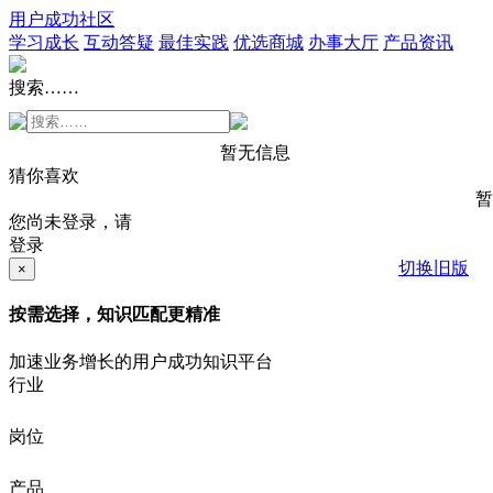
用户成功社区
学习成长
互动答疑
最佳实践
优选商城
办事大厅
产品资讯
搜索……
暂无信息
猜你喜欢
暂
您尚未登录，请
登录
切换旧版
×
按需选择，知识匹配更精准
加速业务增长的用户成功知识平台
行业
岗位
产品