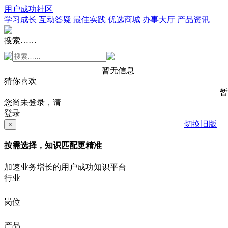
用户成功社区
学习成长
互动答疑
最佳实践
优选商城
办事大厅
产品资讯
搜索……
暂无信息
猜你喜欢
暂
您尚未登录，请
登录
切换旧版
×
按需选择，知识匹配更精准
加速业务增长的用户成功知识平台
行业
岗位
产品