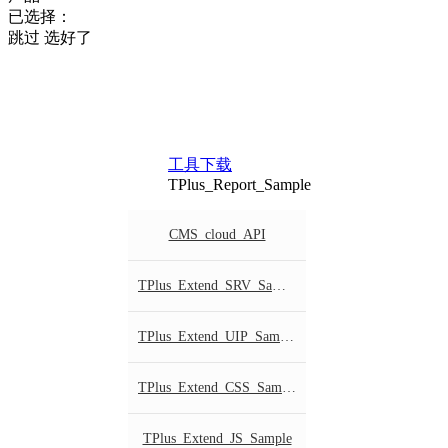
已选择：
跳过
选好了
工具下载
TPlus_Report_Sample
CMS_cloud_API
TPlus_Extend_SRV_Sample
TPlus_Extend_UIP_Sample
TPlus_Extend_CSS_Sample
TPlus_Extend_JS_Sample