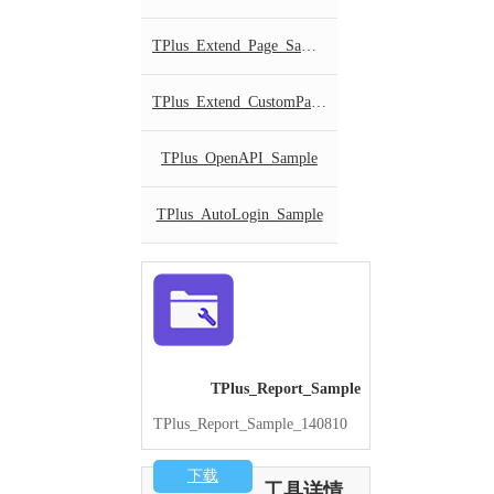
TPlus_Extend_Page_Sample
TPlus_Extend_CustomPage_Sample
TPlus_OpenAPI_Sample
TPlus_AutoLogin_Sample
TPlus_Report_Sample
TPlus_Report_Sample_140810
下载
工具详情