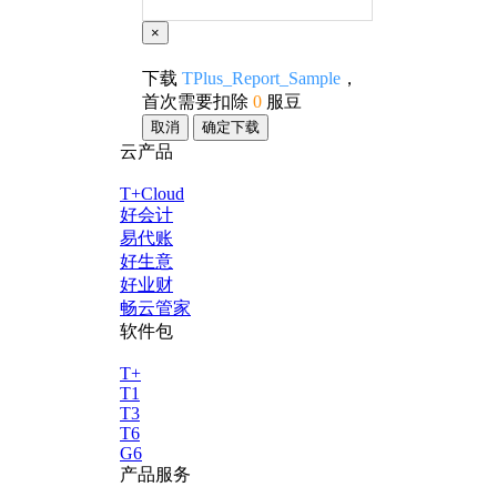
×
下载
TPlus_Report_Sample
，
首次需要扣除
0
服豆
取消
确定下载
云产品
T+Cloud
好会计
易代账
好生意
好业财
畅云管家
软件包
T+
T1
T3
T6
G6
产品服务