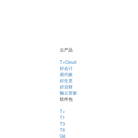
云产品
T+Cloud
好会计
易代账
好生意
好业财
畅云管家
软件包
T+
T1
T3
T6
G6