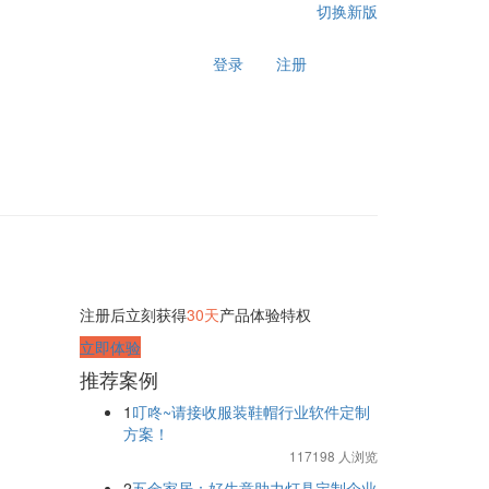
切换新版
登录
注册
注册后立刻获得
30天
产品体验特权
立即体验
推荐案例
1
叮咚~请接收服装鞋帽行业软件定制
方案！
117198 人浏览
2
五金家居：好生意助力灯具定制企业