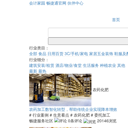
会计家园
畅捷通官网
伙伴中心
首页
行业类目：
全部
食品
日用百货
3C/手机/家电
家居五金装饰
鞋服及
行业细分：
建筑安装/租赁
酒店/物业/食堂
生活服务
种植农业
其他
最新
最热
农药化肥
农药加工数智化转型，帮助传统企业实现降本增效
# 行业案例
# 生意看点
# 农药化肥
# 委托加工
畅捷服务社区
0条评论
20146浏览