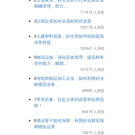
精确管理，助力...
111418 人浏览
3
以销定采如何全流程把控进度
103178 人浏览
4
土建材料批发，好生意如何协助提高
业务收益
102441 人浏览
5
物流运输：强化应收管理，提高财务
管控能力，赋能...
101372 人浏览
6
传统肉制品加工企业，如何利用好业
财规范业务
99986 人浏览
7
库管必备，自定义条码设置和应用流
程！
84479 人浏览
8
酒业客户如何深耕，利用好业财实现
精细化运营
76615 人浏览