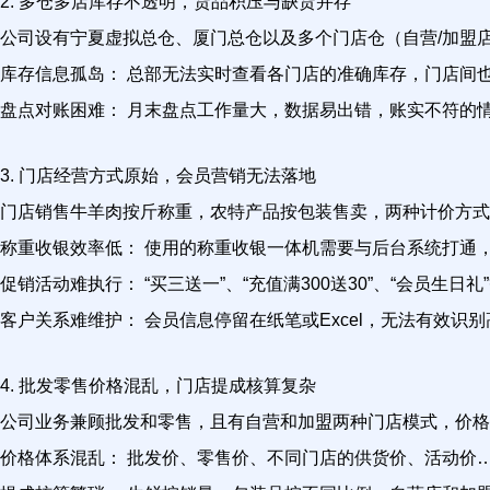
2. 多仓多店库存不透明，货品积压与缺货并存
公司设有宁夏虚拟总仓、厦门总仓以及多个门店仓（自营/加盟
库存信息孤岛： 总部无法实时查看各门店的准确库存，门店间
盘点对账困难： 月末盘点工作量大，数据易出错，账实不符的
3. 门店经营方式原始，会员营销无法落地
门店销售牛羊肉按斤称重，农特产品按包装售卖，两种计价方式
称重收银效率低： 使用的称重收银一体机需要与后台系统打通
促销活动难执行： “买三送一”、“充值满300送30”、“会员
客户关系难维护： 会员信息停留在纸笔或Excel，无法有效
4. 批发零售价格混乱，门店提成核算复杂
公司业务兼顾批发和零售，且有自营和加盟两种门店模式，价格
价格体系混乱： 批发价、零售价、不同门店的供货价、活动价