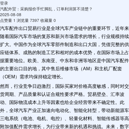
登录
汽配外贸：采购报价手忙脚乱，订单利润算不清楚？
2025-08-08
点赞量
1
浏览量
7397
收藏量
0
汽车配件出口贸易行业是全球汽车产业链中的重要环节，近年来
随着国际汽车市场的复苏和新兴市场需求的增长，行业规模持续
扩大。中国作为全球汽车零部件制造和出口大国，凭借完整的供
应链体系、成熟的制造工艺和相对的成本优势，在国际市场上占
据重要地位。欧美、东南亚、中东和非洲等地区是中国汽车配件
的主要出口目的地，其中售后维修市场（AM）和主机厂配套
（OEM）需求均保持稳定增长。
然而，行业竞争日趋激烈，国际买家对价格高度敏感，同时对交
货周期、产品质量和认证合规性要求严格。贸易壁垒、汇率波
动、国际物流成本上升等因素也给企业经营带来不确定性。此
外，全球汽车产业正加速向电动化、智能化转型，带动新能源车
三电系统（电池、电机、电控）、轻量化材料、智能传感器等高
附加值配件需求增长，为行业带来新的机遇和挑战。未来，数字