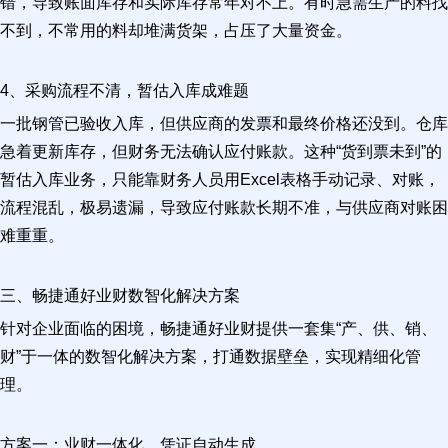
错，导致账面库存和实际库存常年对不上。有时急需生产的料找
不到，不常用的料却堆满货架，占压了大量资金。
4、采购流程不清，暂估入库成难题
一批钢管已验收入库，但供应商的发票和最终价格还没到。仓库
急着更新库存，但财务无法确认应付账款。这种“货到票未到”的
暂估入库业务，只能靠财务人员用Excel表格手动记录、对账，
流程混乱，极易遗漏，导致应付账款长期不准，与供应商对账困
难重重。
三、畅捷通好业财数智化解决方案
针对企业面临的困境，畅捷通好业财提供一套集“产、供、销、
财”于一体的数智化解决方案，打通数据壁垒，实现精细化管
理。
方案一：业财一体化，凭证自动生成