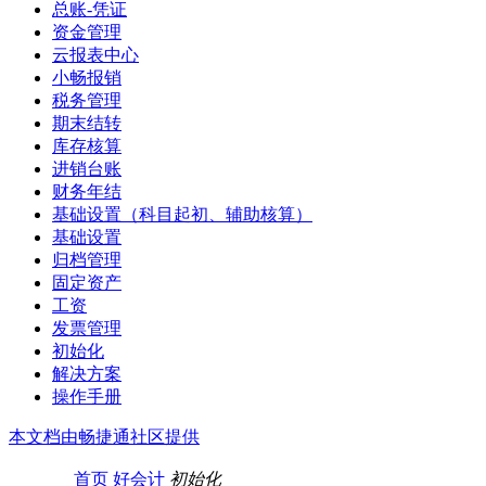
总账-凭证
资金管理
云报表中心
小畅报销
税务管理
期末结转
库存核算
进销台账
财务年结
基础设置（科目起初、辅助核算）
基础设置
归档管理
固定资产
工资
发票管理
初始化
解决方案
操作手册
本文档由畅捷通社区提供
首页
好会计
初始化