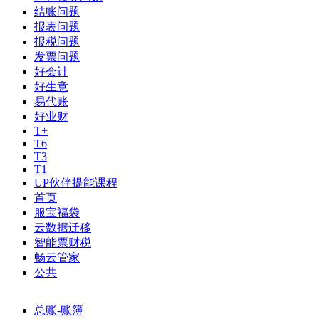
结账问题
报表问题
报税问题
发票问题
好会计
好生意
易代账
好业财
T+
T6
T3
T1
UP伙伴提能课程
首页
服宝福袋
云数据迁移
智能票财税
畅云管家
公共
总账-账簿