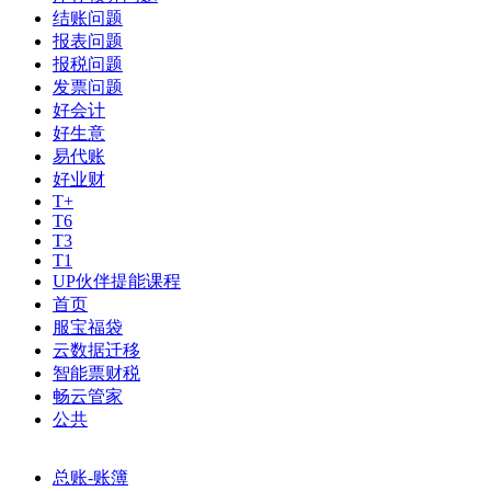
结账问题
报表问题
报税问题
发票问题
好会计
好生意
易代账
好业财
T+
T6
T3
T1
UP伙伴提能课程
首页
服宝福袋
云数据迁移
智能票财税
畅云管家
公共
总账-账簿