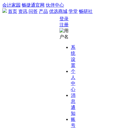
会计家园
畅捷通官网
伙伴中心
首页
资讯
问答
产品
优选商城
学堂
畅研社
登录
注册
系
统
设
置
个
人
中
心
消
息
通
知
账
号