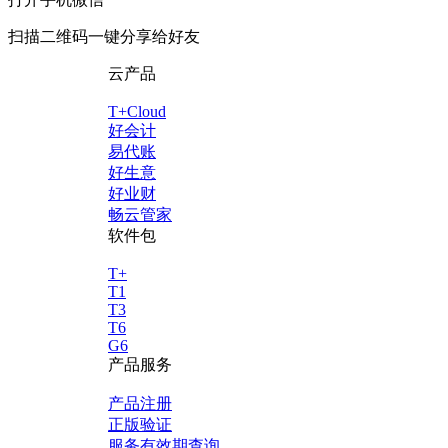
扫描二维码一键分享给好友
云产品
T+Cloud
好会计
易代账
好生意
好业财
畅云管家
软件包
T+
T1
T3
T6
G6
产品服务
产品注册
正版验证
服务有效期查询