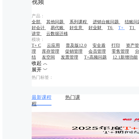
视频
产品：
全部
其他问题
系列课程
进销台账问题
结账问
好会计
易代账
好生意
好业财
T6
T+
T1
讲堂
云数据迁移
模块：
T+ C
云应用
普及版12.0
安全盾
打印
资产管
理
库存管理
促销管理
会员管理
零售管理
结
友空间
发票管理
T+高频问题
12.1新增功能
收起 ︿
展开 ﹀
热门标签：
最新课程
热门课
程