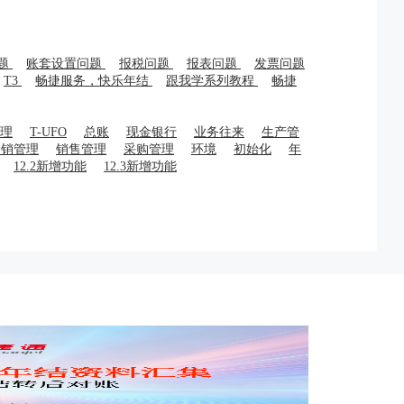
题
账套设置问题
报税问题
报表问题
发票问题
T3
畅捷服务，快乐年结
跟我学系列教程
畅捷
理
T-UFO
总账
现金银行
业务往来
生产管
分销管理
销售管理
采购管理
环境
初始化
年
12.2新增功能
12.3新增功能