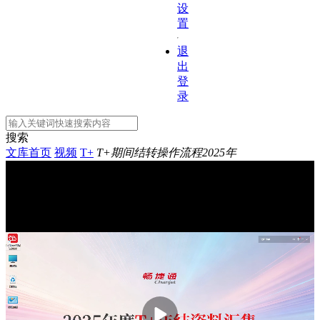
设
置
退
出
登
录
搜索
文库首页
视频
T+
T+期间结转操作流程2025年