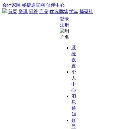
会计家园
畅捷通官网
伙伴中心
首页
资讯
问答
产品
优选商城
学堂
畅研社
登录
注册
系
统
设
置
个
人
中
心
消
息
通
知
账
号