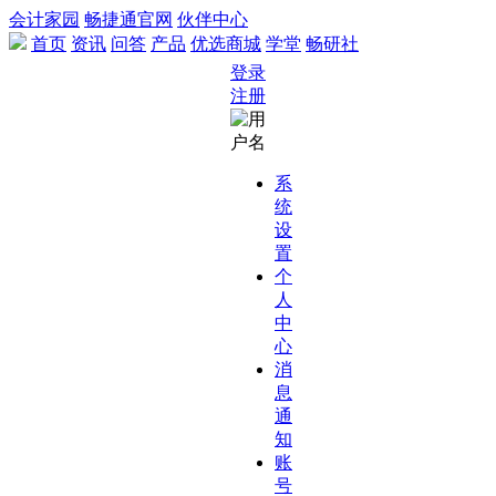
会计家园
畅捷通官网
伙伴中心
首页
资讯
问答
产品
优选商城
学堂
畅研社
登录
注册
系
统
设
置
个
人
中
心
消
息
通
知
账
号