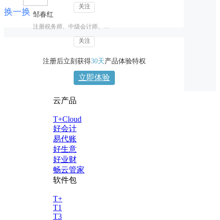
关注
换一换
邹春红
注册税务师、中级会计师、财税讲师
关注
注册后立刻获得
30天
产品体验特权
立即体验
云产品
T+Cloud
好会计
易代账
好生意
好业财
畅云管家
软件包
T+
T1
T3