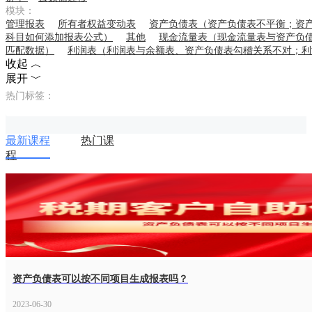
模块：
管理报表
所有者权益变动表
资产负债表（资产负债表不平衡；资
科目如何添加报表公式）
其他
现金流量表（现金流量表与资产负
匹配数据）
利润表（利润表与余额表、资产负债表勾稽关系不对；利
收起 ︿
展开 ﹀
热门标签：
最新课程
热门课
程
资产负债表可以按不同项目生成报表吗？
2023-06-30