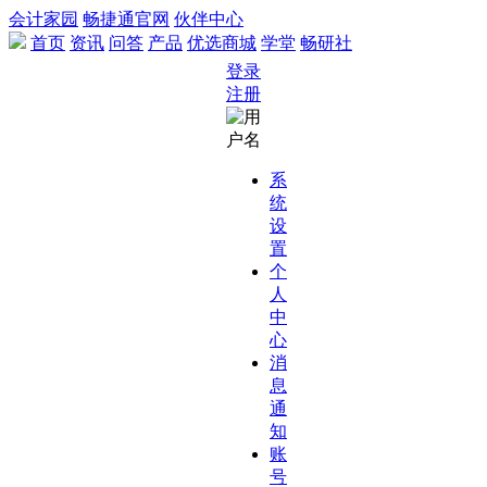
会计家园
畅捷通官网
伙伴中心
首页
资讯
问答
产品
优选商城
学堂
畅研社
登录
注册
系
统
设
置
个
人
中
心
消
息
通
知
账
号