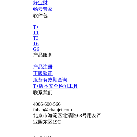
好业财
畅云管家
软件包
T+
T1
T3
T6
G6
产品服务
产品注册
正版验证
服务有效期查询
T+版本安全检测工具
联系我们
4006-600-566
fubao@chanjet.com
北京市海淀区北清路68号用友产
业园东区19C