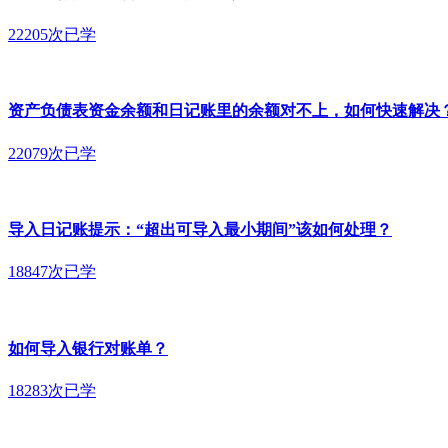
22205次已学
资产负债表资金余额和日记账里的余额对不上，如何快速解决
22079次已学
导入日记账提示：“超出可导入最小期间”该如何处理？
18847次已学
如何导入银行对账单？
18283次已学