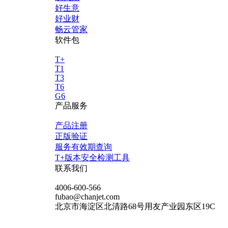
好生意
好业财
畅云管家
软件包
T+
T1
T3
T6
G6
产品服务
产品注册
正版验证
服务有效期查询
T+版本安全检测工具
联系我们
4006-600-566
fubao@chanjet.com
北京市海淀区北清路68号用友产业园东区19C