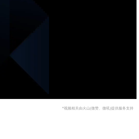
*视频相关由火山(微赞、微吼)提供服务支持